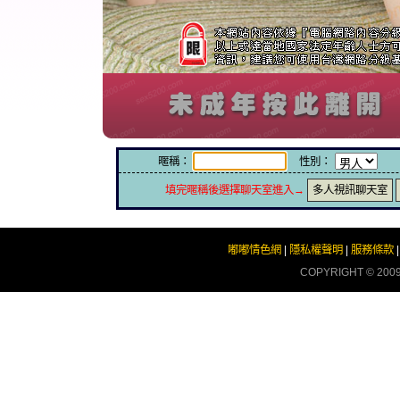
暱稱：
性別：
填完暱稱後選擇聊天室進入→
多人視訊聊天室
嘟嘟情色網
|
隱私權聲明
|
服務條款
COPYRIGHT © 200